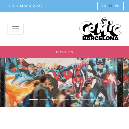
7-8-9 MAYO 2027
CA
ES
EN
TICKETS
Anterior
Sigui