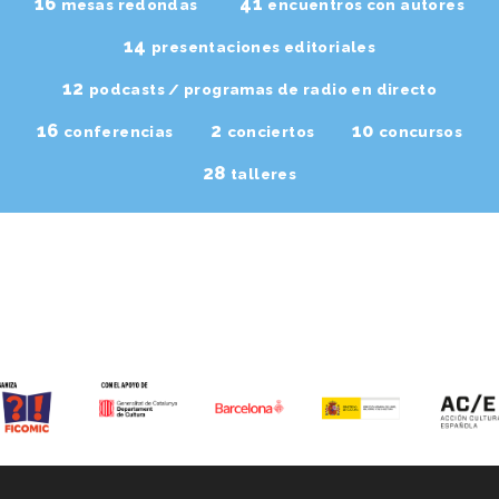
16
41
mesas redondas
encuentros con autores
14
presentaciones editoriales
12
podcasts / programas de radio en directo
16
2
10
conferencias
conciertos
concursos
28
talleres