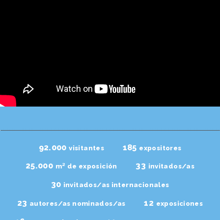
92.000
185
visitantes
expositores
25.000
33
m² de exposición
invitados/as
30
invitados/as internacionales
23
12
autores/as nominados/as
exposiciones